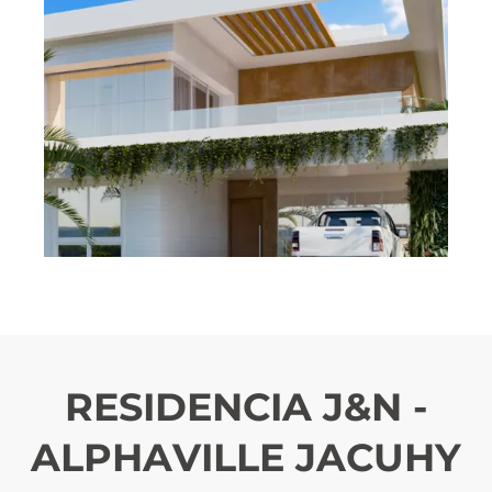
R
E
S
I
D
E
N
C
I
A
J
&
N
-
A
L
P
H
A
V
I
L
L
E
J
A
C
U
H
Y